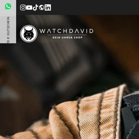
Direkt zum Inhalt
WhatsApp
Instagram
YouTube
TikTok
WATCHDAVID BLOG
LinkedIn
10 € GUTSCHEIN
WATCHDAVID.SHOP