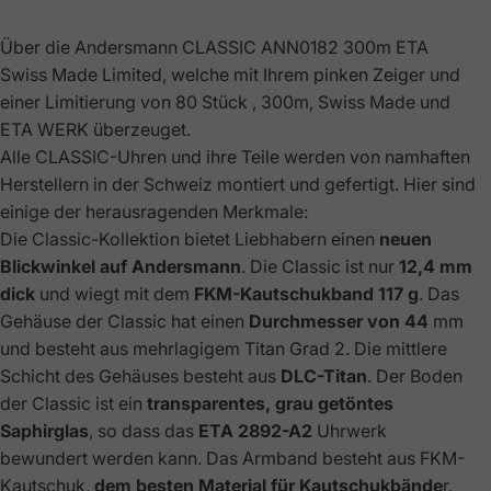
Über die Andersmann CLASSIC ANN0182 300m ETA
Swiss Made Limited, welche mit Ihrem pinken Zeiger und
einer Limitierung von 80 Stück , 300m, Swiss Made und
ETA WERK überzeuget.
Alle CLASSIC-Uhren und ihre Teile werden von namhaften
Herstellern in der Schweiz montiert und gefertigt. Hier sind
einige der herausragenden Merkmale:
Die Classic-Kollektion bietet Liebhabern einen
neuen
Blickwinkel auf Andersmann
. Die Classic ist nur
12,4 mm
dick
und wiegt mit dem
FKM-Kautschukband 117 g
. Das
Gehäuse der Classic hat einen
Durchmesser von 44
mm
und besteht aus mehrlagigem Titan Grad 2. Die mittlere
Schicht des Gehäuses besteht aus
DLC-Titan
. Der Boden
der Classic ist ein
transparentes, grau getöntes
Saphirglas
, so dass das
ETA 2892-A2
Uhrwerk
bewundert werden kann. Das Armband besteht aus FKM-
Kautschuk,
dem besten Material für Kautschukbände
r.