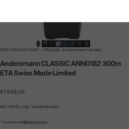
WATCHDAVID.SHOP - Offizieller Andersmann Händler
Andersmann
CLASSIC
ANN0182
300m
ETA
Swiss
Made
Limited
€1.549,00
inkl. MwSt.zzgl.
Versandkosten