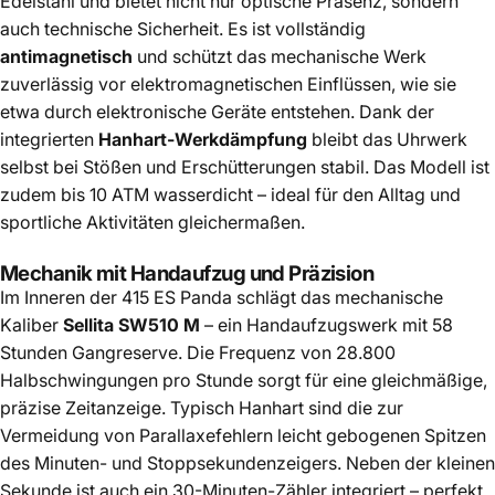
Edelstahl und bietet nicht nur optische Präsenz, sondern
auch technische Sicherheit. Es ist vollständig
antimagnetisch
und schützt das mechanische Werk
zuverlässig vor elektromagnetischen Einflüssen, wie sie
etwa durch elektronische Geräte entstehen. Dank der
integrierten
Hanhart-Werkdämpfung
bleibt das Uhrwerk
selbst bei Stößen und Erschütterungen stabil. Das Modell ist
zudem bis 10 ATM wasserdicht – ideal für den Alltag und
sportliche Aktivitäten gleichermaßen.
Mechanik mit Handaufzug und Präzision
Im Inneren der 415 ES Panda schlägt das mechanische
Kaliber
Sellita SW510 M
– ein Handaufzugswerk mit 58
Stunden Gangreserve. Die Frequenz von 28.800
Halbschwingungen pro Stunde sorgt für eine gleichmäßige,
präzise Zeitanzeige. Typisch Hanhart sind die zur
Vermeidung von Parallaxefehlern leicht gebogenen Spitzen
des Minuten- und Stoppsekundenzeigers. Neben der kleinen
Sekunde ist auch ein 30-Minuten-Zähler integriert – perfekt