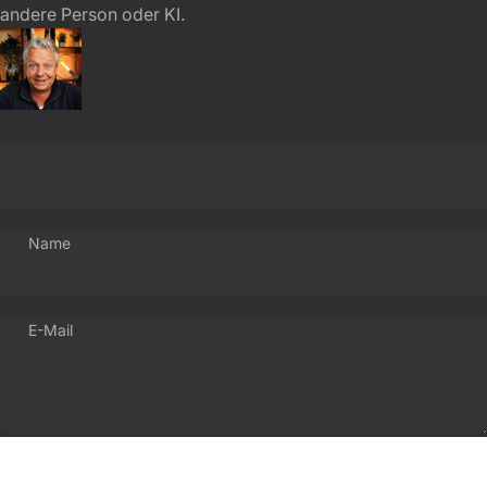
andere Person oder KI.
Name
E-Mail
Absenden
Nachricht
Absenden