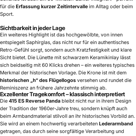
für die
Erfassung kurzer Zeitintervalle
im Alltag oder beim
Sport.
Sichtbarkeit in jeder Lage
Ein weiteres Highlight ist das hochgewölbte, von innen
entspiegelt Saphirglas, das nicht nur für ein authentisches
Retro-Gefühl sorgt, sondern auch Kratzfestigkeit und klare
Sicht bietet. Die Lünette mit schwarzem Keramikinlay lässt
sich beidseitig mit 60 Klicks drehen – ein weiteres typisches
Merkmal der historischen Vorlage. Die Krone ist mit dem
historischen „h“ des Flügellogos
versehen und rundet die
Reminiszenz an frühere Jahrzehnte stimmig ab.
Exzellenter Tragekomfort – klassisch interpretiert
Die
415 ES Reverse Panda
bleibt nicht nur in ihrem Design
der Tradition der 1960er-Jahre treu, sondern knüpft auch
beim Armbandmaterial stilvoll an ihr historisches Vorbild an.
Sie wird an einem hochwertig verarbeiteten
Lederarmband
getragen, das durch seine sorgfältige Verarbeitung und