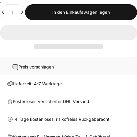
.
Anzahl
In den Einkaufswagen legen
Preis vorschlagen
Lieferzeit: 4-7 Werktage
Kostenloser, versicherter DHL Versand
14 Tage kostenloses, risikofreies Rückgaberecht
Kostenloser EU-Versand (Keine Zoll- & Gebühren)