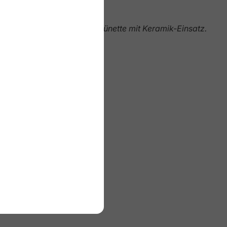
nzenden Oberflächen.
Tauchlünette mit Keramik-Einsatz.
 unter Wasser.