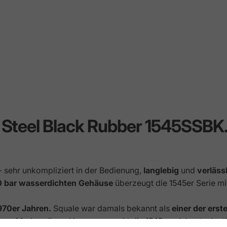
45 Steel Black Rubber 1545SSBK
- sehr unkompliziert in der Bedienung,
langlebig
und
verläss
0 bar wasserdichten Gehäuse
überzeugt die 1545er Serie m
970er Jahren.
Squale war damals bekannt als
einer der ers
ren Marken. Ihren Ursprung macht die 1545 noch heute deutl