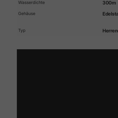
Wasserdichte
300m
Gehäuse
Edelst
Typ
Herren