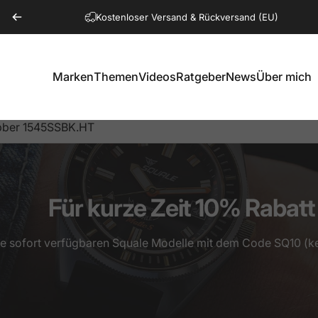
Pause Diashow
Kostenloser Versand & Rückversand (EU)
Marken
Themen
Videos
Ratgeber
News
Über mich
Marken
Themen
Videos
Ratgeber
News
Über mich
ubber 1545SSBK.HT
Für
kurze
Zeit
10%
Rabatt
le sofort verfügbaren Squale Modelle mit dem Code SQ10 (k