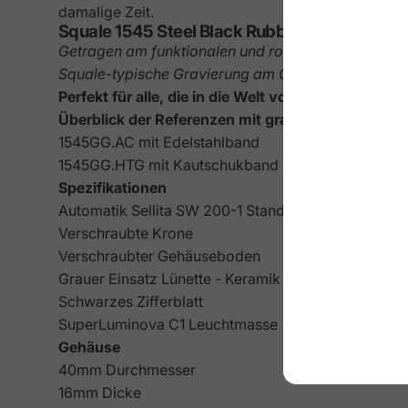
damalige Zeit.
Squale 1545 Steel Black Rubber 1545SSBK.H
Getragen am funktionalen und robusten Kautschukb
Squale-typische Gravierung am Gehäuseboden. Ein
Perfekt für alle, die in die Welt von Squale einta
Überblick der Referenzen mit grauem Zifferblatt:
1545GG.AC mit Edelstahlband
1545GG.HTG mit Kautschukband
Spezifikationen
Automatik Sellita SW 200-1 Standardausführung
Verschraubte Krone
Verschraubter Gehäuseboden
Grauer Einsatz Lünette - Keramik
Schwarzes Zifferblatt
SuperLuminova C1 Leuchtmasse
Gehäuse
40mm Durchmesser
16mm Dicke