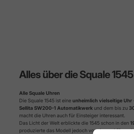
Alles über die Squale 15
Alle Squale Uhren
Die Squale 1545 ist eine
unheimlich
vielseitige Uhr
Sellita SW200-1 Automatikwerk
und dem bis zu
3
macht die Uhren auch für Einsteiger interessant.
Das Licht der Welt erblickte die 1545 schon in den
1
produzierte das Modell jedoch vorwiegend für ande