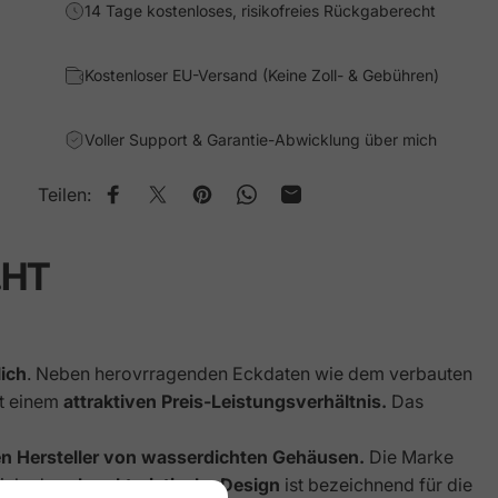
14 Tage kostenloses, risikofreies Rückgaberecht
Kostenloser EU-Versand (Keine Zoll- & Gebühren)
Voller Support & Garantie-Abwicklung über mich
Teilen:
Auf Facebook teilen
Auf X teilen
Auf Pinterest pinnen
Auf WhatsApp teilen
Per E-Mail teilen
.HT
lich
. Neben herovrragenden Eckdaten wie dem verbauten
it einem
attraktiven Preis-Leistungsverhältnis.
Das
ten Hersteller von wasserdichten Gehäusen.
Die Marke
ich: das
charakteristische Design
ist bezeichnend für die