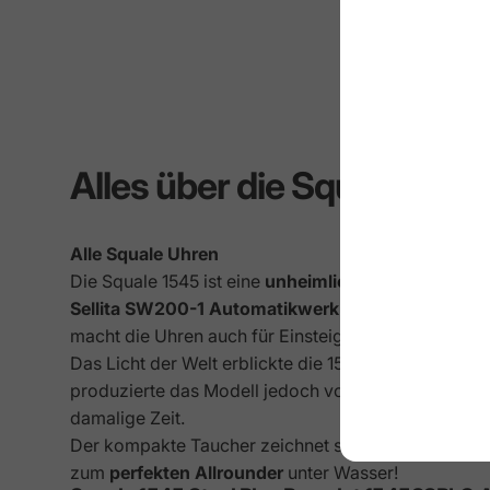
Alles über die Squale 154
Alle Squale Uhren
Die Squale 1545 ist eine
unheimlich
vielseitige Uhr
Sellita SW200-1 Automatikwerk
und dem bis zu
3
macht die Uhren auch für Einsteiger interessant.
Das Licht der Welt erblickte die 1545 schon in den
1
produzierte das Modell jedoch vorwiegend für ande
damalige Zeit.
Der kompakte Taucher zeichnet sich durch eine
ro
zum
perfekten Allrounder
unter Wasser!