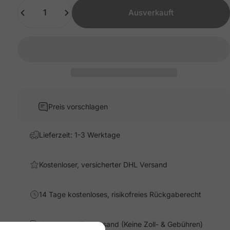
Anzahl
Ausverkauft
Preis vorschlagen
Lieferzeit: 1-3 Werktage
Kostenloser, versicherter DHL Versand
14 Tage kostenloses, risikofreies Rückgaberecht
Kostenloser EU-Versand (Keine Zoll- & Gebühren)