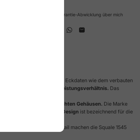
Voller Support & Garantie-Abwicklung über mich
Teilen:
Auf Facebook teilen
Auf X teilen
Auf Pinterest pinnen
Auf WhatsApp teilen
Per E-Mail teilen
LC.AC
lich
. Neben herovrragenden Eckdaten wie dem verbauten
it einem
attraktiven Preis-Leistungsverhältnis.
Das
ten Hersteller von wasserdichten Gehäusen.
Die Marke
ich: das
charakteristische Design
ist bezeichnend für die
arben
und die Liebe fürs Detail machen die Squale 1545