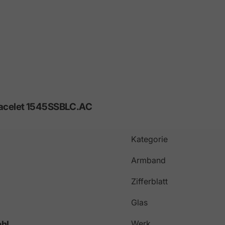
acelet
1545SSBLC.AC
Kategorie
Armband
Zifferblatt
Glas
ahl
Werk