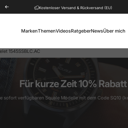
Pause Diashow
Kostenloser Versand & Rückversand (EU)
Marken
Themen
Videos
Ratgeber
News
Über mich
Marken
Themen
Videos
Ratgeber
News
Über mich
celet 1545SSBLC.AC
Für
kurze
Zeit
10%
Rabatt
le sofort verfügbaren Squale Modelle mit dem Code SQ10 (k