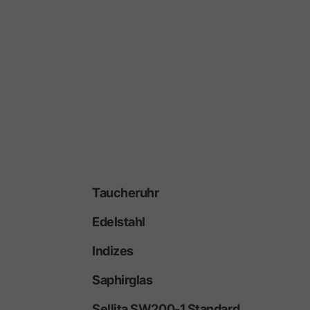
Taucheruhr
Edelstahl
Indizes
Saphirglas
Sellita SW200-1 Standard