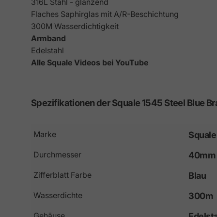
316L Stahl - glänzend
Flaches Saphirglas mit A/R-Beschichtung
300M Wasserdichtigkeit
Armband
Edelstahl
Alle Squale Videos bei YouTube
Spezifikationen
der
Squale
1545
Steel
Blue
Br
Marke
Squale
Durchmesser
40mm
Zifferblatt Farbe
Blau
Wasserdichte
300m
Gehäuse
Edelst