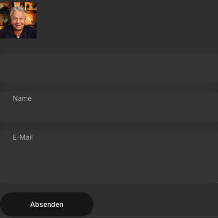
Name
E-Mail
Absenden
Nachricht
Absenden