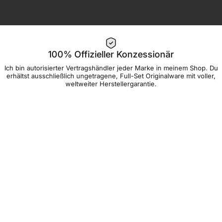
100% Offizieller Konzessionär
Ich bin autorisierter Vertragshändler jeder Marke in meinem Shop. Du
erhältst ausschließlich ungetragene, Full-Set Originalware mit voller,
weltweiter Herstellergarantie.
WATCHDAVID.SHOP
Instagram
YouTube
TikTok
WATCHDAVID BLOG
LinkedIn
Über WATCHDAVID.SHOP