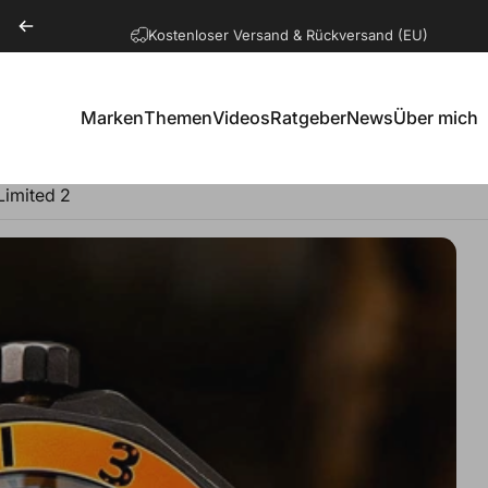
Pause Diashow
Kostenloser Versand & Rückversand (EU)
Marken
Themen
Videos
Ratgeber
News
Über mich
Marken
Themen
Videos
Ratgeber
News
Über mich
Limited 2