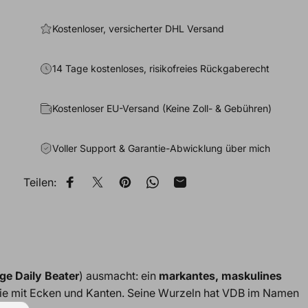
Kostenloser, versicherter DHL Versand
14 Tage kostenloses, risikofreies Rückgaberecht
Kostenloser EU-Versand (Keine Zoll- & Gebühren)
Voller Support & Garantie-Abwicklung über mich
Teilen:
Auf Facebook teilen
Auf X teilen
Auf Pinterest pinnen
Auf WhatsApp teilen
Per E-Mail teilen
ge Daily Beater
) ausmacht: ein
markantes, maskulines
wie mit Ecken und Kanten. Seine Wurzeln hat VDB im Namen