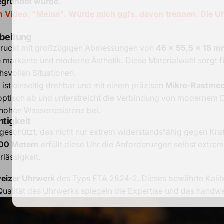
 gegründet wurde
.
s dem Video. "Meine". Würde mich ggfs. davon trennen. Die
rbeitung
druckt mit großzügigen Abmessungen von
46 x 55,5 x 18 
ine markante und moderne Ästhetik. Diese Materialwahl sorgt
hsvollen Situationen.
e ist einseitig drehbar und mit einem präzisen
Mikro-Rastme
e optisch ab und unterstreicht die Verbindung von modernem
 hohen Wasserresistenz bei.
tigkeit
geschützt, das nicht nur extrem widerstandsfähig gegen Kratz
00 Metern
erfüllt diese Uhr die Anforderungen selbst extre
lässigkeit.
eizer Uhrwerk
des Typs ETA 2824-2. Dieses bewährte Kalibe
d Qualität des Uhrwerks spiegeln die Expertise und das han