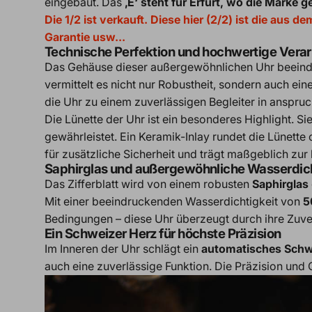
eingebaut. Das
‚E‘ steht für Erfurt, wo die Marke
Die 1/2 ist verkauft. Diese hier (2/2) ist die au
Garantie usw...
Technische Perfektion und hochwertige Vera
Das Gehäuse dieser außergewöhnlichen Uhr beein
vermittelt es nicht nur Robustheit, sondern auch e
die Uhr zu einem zuverlässigen Begleiter in anspruc
Die Lünette der Uhr ist ein besonderes Highlight. Si
gewährleistet. Ein Keramik-Inlay rundet die Lünett
für zusätzliche Sicherheit und trägt maßgeblich zur
Saphirglas und außergewöhnliche Wasserdich
Das Zifferblatt wird von einem robusten
Saphirglas
Mit einer beeindruckenden Wasserdichtigkeit von
5
Bedingungen – diese Uhr überzeugt durch ihre Zuver
Ein Schweizer Herz für höchste Präzision
Im Inneren der Uhr schlägt ein
automatisches Schw
auch eine zuverlässige Funktion. Die Präzision un