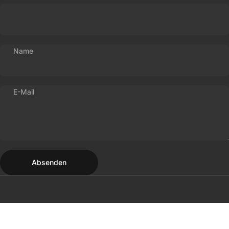
Name
E-Mail
Absenden
Nachricht
Absenden