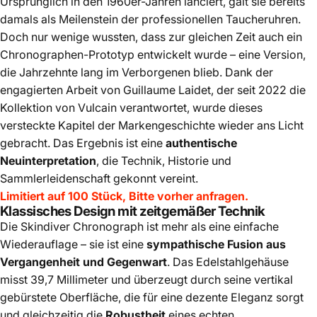
Ursprünglich in den 1960er-Jahren lanciert, galt sie bereits
damals als Meilenstein der professionellen Taucheruhren.
Doch nur wenige wussten, dass zur gleichen Zeit auch ein
Chronographen-Prototyp entwickelt wurde – eine Version,
die Jahrzehnte lang im Verborgenen blieb. Dank der
engagierten Arbeit von Guillaume Laidet, der seit 2022 die
Kollektion von Vulcain verantwortet, wurde dieses
versteckte Kapitel der Markengeschichte wieder ans Licht
gebracht. Das Ergebnis ist eine
authentische
Neuinterpretation
, die Technik, Historie und
Sammlerleidenschaft gekonnt vereint.
Limitiert auf 100 Stück, Bitte vorher anfragen.
Klassisches Design mit zeitgemäßer Technik
Die Skindiver Chronograph ist mehr als eine einfache
Wiederauflage – sie ist eine
sympathische Fusion aus
Vergangenheit und Gegenwart
. Das Edelstahlgehäuse
misst 39,7 Millimeter und überzeugt durch seine vertikal
gebürstete Oberfläche, die für eine dezente Eleganz sorgt
und gleichzeitig die
Robustheit
eines echten