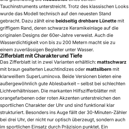
Tauchinstruments unterstreicht. Trotz des klassischen Looks
wurde das Modell technisch auf den neuesten Stand
gebracht. Dazu zählt eine
beidseitig drehbare Lünette
mit
griffigem Rand, deren schwarze Keramikeinlage auf die
originalen Designs der 60er-Jahre verweist. Auch die
Wasserdichtigkeit von bis zu 200 Metern macht sie zu
einem zuverlässigen Begleiter unter Wasser.
Zifferblatt mit Charakter und Tiefe
Das Zifferblatt ist in zwei Varianten erhältlich:
mattschwarz
mit braun gealterten Leuchtindizes oder
mattsilbern
mit
klarweißem SuperLuminova. Beide Versionen bieten eine
außergewöhnlich gute Ablesbarkeit – selbst bei schlechten
Lichtverhältnissen. Die markanten Hilfszifferblätter mit
orangefarbenen oder roten Akzenten unterstreichen den
sportlichen Charakter der Uhr und sind funktional klar
strukturiert. Besonders ins Auge fällt der 30-Minuten-Zähler
bei drei Uhr, der nicht nur optisch überzeugt, sondern auch
im sportlichen Einsatz durch Präzision punktet. Ein